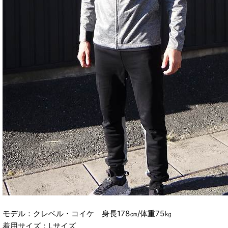
モデル：クレベル・コイケ 身長178㎝/体重75㎏
着用サイズ：Lサイズ